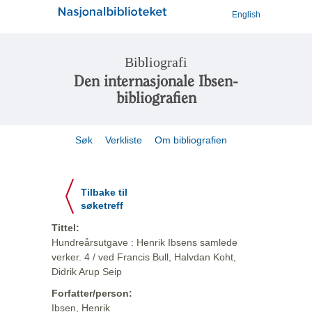
English
Bibliografi
Den internasjonale Ibsen-
bibliografien
Søk
Verkliste
Om bibliografien
Tilbake til
søketreff
Tittel:
Hundreårsutgave : Henrik Ibsens samlede
verker. 4 / ved Francis Bull, Halvdan Koht,
Didrik Arup Seip
Forfatter/person:
Ibsen, Henrik