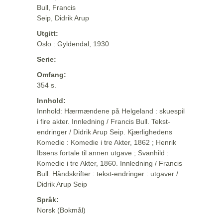
Bull, Francis
Seip, Didrik Arup
Utgitt:
Oslo : Gyldendal, 1930
Serie:
Omfang:
354 s.
Innhold:
Innhold: Hærmændene på Helgeland : skuespil
i fire akter. Innledning / Francis Bull. Tekst-
endringer / Didrik Arup Seip. Kjærlighedens
Komedie : Komedie i tre Akter, 1862 ; Henrik
Ibsens fortale til annen utgave ; Svanhild :
Komedie i tre Akter, 1860. Innledning / Francis
Bull. Håndskrifter : tekst-endringer : utgaver /
Didrik Arup Seip
Språk:
Norsk (Bokmål)