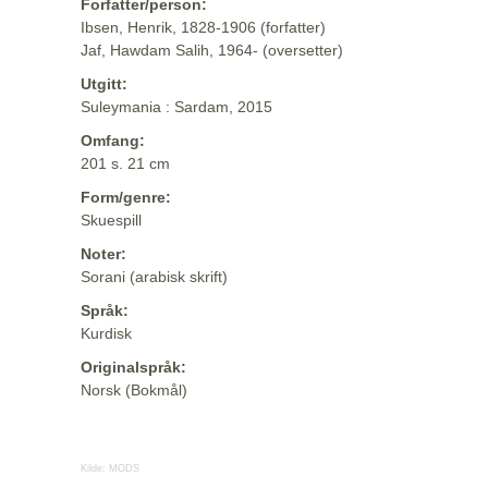
Forfatter/person:
Ibsen, Henrik, 1828-1906 (forfatter)
Jaf, Hawdam Salih, 1964- (oversetter)
Utgitt:
Suleymania : Sardam, 2015
Omfang:
201 s. 21 cm
Form/genre:
Skuespill
Noter:
Sorani (arabisk skrift)
Språk:
Kurdisk
Originalspråk:
Norsk (Bokmål)
Kilde:
MODS