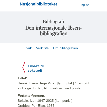
English
Bibliografi
Den internasjonale Ibsen-
bibliografien
Søk
Verkliste
Om bibliografien
Tilbake til
søketreff
Tittel:
Henrik Ibsens Terje Vigen [lydopptak] / fremført
av Helge Jordal ; til musikk av Ivar Bøksle
Forfatter/person:
Bøksle, Ivar, 1947-2025 (komponist)
Drabløs, Per Elias, 1967-