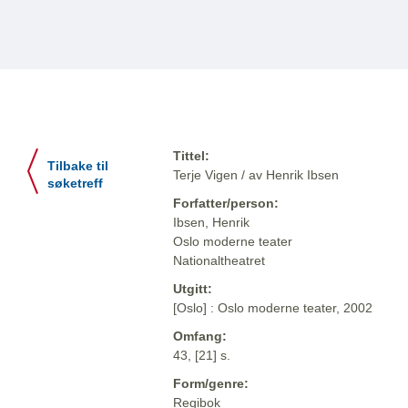
Tittel:
Tilbake til
Terje Vigen / av Henrik Ibsen
søketreff
Forfatter/person:
Ibsen, Henrik
Oslo moderne teater
Nationaltheatret
Utgitt:
[Oslo] : Oslo moderne teater, 2002
Omfang:
43, [21] s.
Form/genre:
Regibok