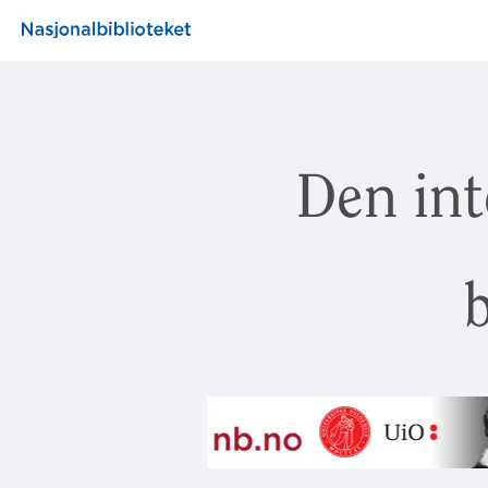
Den int
b