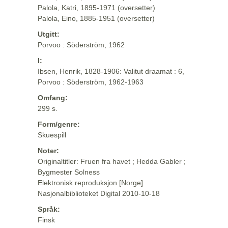
Palola, Katri, 1895-1971 (oversetter)
Palola, Eino, 1885-1951 (oversetter)
Utgitt:
Porvoo : Söderström, 1962
I:
Ibsen, Henrik, 1828-1906: Valitut draamat : 6,
Porvoo : Söderström, 1962-1963
Omfang:
299 s.
Form/genre:
Skuespill
Noter:
Originaltitler: Fruen fra havet ; Hedda Gabler ;
Bygmester Solness
Elektronisk reproduksjon [Norge]
Nasjonalbiblioteket Digital 2010-10-18
Språk:
Finsk