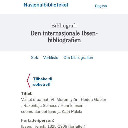
English
Bibliografi
Den internasjonale Ibsen-
bibliografien
Søk
Verkliste
Om bibliografien
Tilbake til
søketreff
Tittel:
Valitut draamat. VI. Meren tytär ; Hedda Gabler
; Rakentaja Solness / Henrik Ibsen ;
suomentaneet Eino ja Katri Palola
Forfatter/person:
Ibsen, Henrik, 1828-1906 (forfatter)