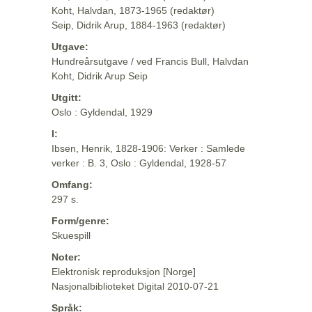
Koht, Halvdan, 1873-1965 (redaktør)
Seip, Didrik Arup, 1884-1963 (redaktør)
Utgave:
Hundreårsutgave / ved Francis Bull, Halvdan
Koht, Didrik Arup Seip
Utgitt:
Oslo : Gyldendal, 1929
I:
Ibsen, Henrik, 1828-1906: Verker : Samlede
verker : B. 3, Oslo : Gyldendal, 1928-57
Omfang:
297 s.
Form/genre:
Skuespill
Noter:
Elektronisk reproduksjon [Norge]
Nasjonalbiblioteket Digital 2010-07-21
Språk: