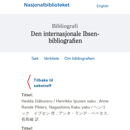
English
Bibliografi
Den internasjonale Ibsen-
bibliografien
Søk
Verkliste
Om bibliografien
Tilbake til
søketreff
Tittel:
Hedda Gâbureru / Henrikku Ipusen saku ; Anne
Rande Pêters, Nagashima Kaku yaku / ヘンリ
ック イプセン 作 ; アンネ・ランデ・ペータス,
長島確 訳
Tittel: