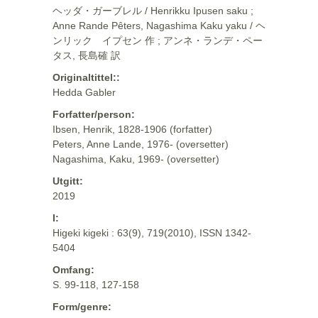
ヘッダ・ガーブレル / Henrikku Ipusen saku ;
Anne Rande Pêters, Nagashima Kaku yaku / ヘ
ンリック イプセン 作 ; アンネ・ランデ・ペー
タス, 長島確 訳
Originaltittel::
Hedda Gabler
Forfatter/person:
Ibsen, Henrik, 1828-1906 (forfatter)
Peters, Anne Lande, 1976- (oversetter)
Nagashima, Kaku, 1969- (oversetter)
Utgitt:
2019
I:
Higeki kigeki : 63(9), 719(2010), ISSN 1342-
5404
Omfang:
S. 99-118, 127-158
Form/genre: