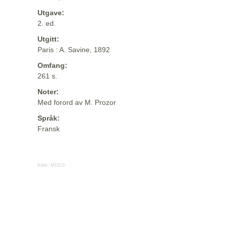
Utgave:
2. ed.
Utgitt:
Paris : A. Savine, 1892
Omfang:
261 s.
Noter:
Med forord av M. Prozor
Språk:
Fransk
Kilde:
MODS