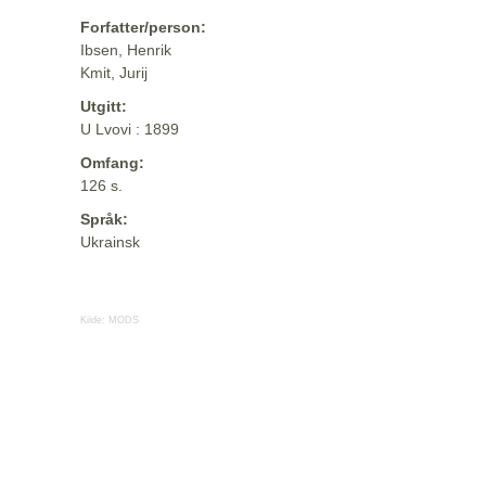
Forfatter/person:
Ibsen, Henrik
Kmit, Jurij
Utgitt:
U Lvovi : 1899
Omfang:
126 s.
Språk:
Ukrainsk
Kilde:
MODS