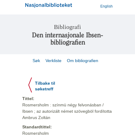
English
Bibliografi
Den internasjonale Ibsen-
bibliografien
Søk
Verkliste
Om bibliografien
Tilbake til
søketreff
Tittel:
Rosmersholm : színmü négy felvonásban /
Ibsen ; az autorizált német szövegböl fordította
Ambrus Zoltán
Standardtittel:
Rosmersholm