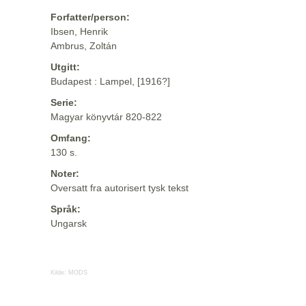
Forfatter/person:
Ibsen, Henrik
Ambrus, Zoltán
Utgitt:
Budapest : Lampel, [1916?]
Serie:
Magyar könyvtár 820-822
Omfang:
130 s.
Noter:
Oversatt fra autorisert tysk tekst
Språk:
Ungarsk
Kilde:
MODS