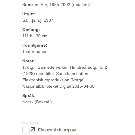
Bronken, Per, 1935-2002 (redaktør)
Utgitt:
S.l. : [s.n.], 1987
Omfang:
111 bl. 30 cm
Form/genre:
Teatermanus
Noter:
1. utg. i Samlede verker, Hundreårsutg., b. 2
(1928) med tittel: Sancthansnatten
Elektronisk reproduksjon [Norge]
Nasjonalbiblioteket Digital 2016-04-30
Språk:
Norsk (Bokmål)
Kilde:
MODS
Elektronisk utgave