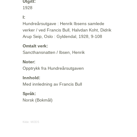
Utgitt:
1928
I:
Hundreårsutgave : Henrik Ibsens samlede
verker / ved Francis Bull, Halvdan Koht, Didrik
Arup Seip, Oslo : Gyldendal, 1928, 9-108
Omtalt verk:
Sancthansnatten / Ibsen, Henrik
Noter:
Opptrykk fra Hundreårsutgaven
Innhold:
Med innledning av Francis Bull
Språk:
Norsk (Bokmål)
Kilde:
MODS