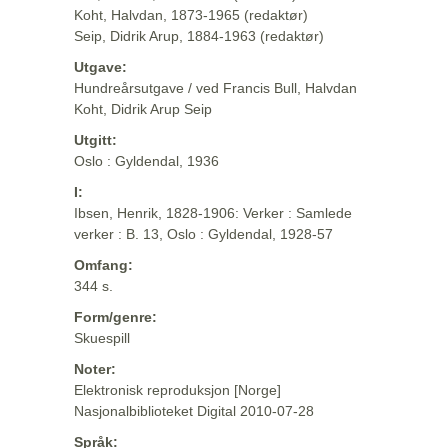
Koht, Halvdan, 1873-1965 (redaktør)
Seip, Didrik Arup, 1884-1963 (redaktør)
Utgave:
Hundreårsutgave / ved Francis Bull, Halvdan
Koht, Didrik Arup Seip
Utgitt:
Oslo : Gyldendal, 1936
I:
Ibsen, Henrik, 1828-1906: Verker : Samlede
verker : B. 13, Oslo : Gyldendal, 1928-57
Omfang:
344 s.
Form/genre:
Skuespill
Noter:
Elektronisk reproduksjon [Norge]
Nasjonalbiblioteket Digital 2010-07-28
Språk: