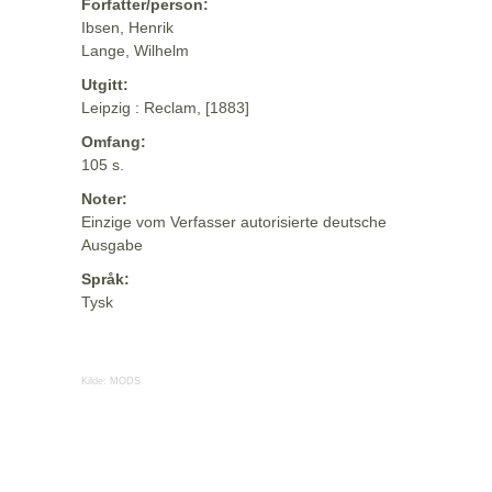
Forfatter/person:
Ibsen, Henrik
Lange, Wilhelm
Utgitt:
Leipzig : Reclam, [1883]
Omfang:
105 s.
Noter:
Einzige vom Verfasser autorisierte deutsche
Ausgabe
Språk:
Tysk
Kilde:
MODS