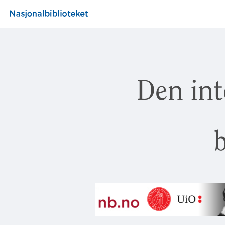
Den int
b