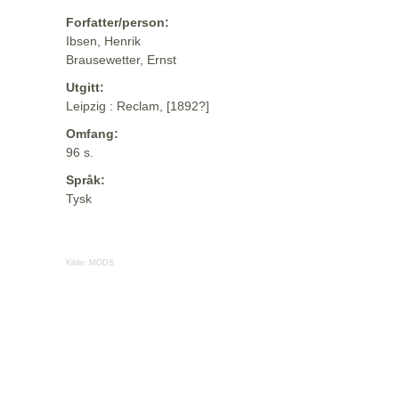
Forfatter/person:
Ibsen, Henrik
Brausewetter, Ernst
Utgitt:
Leipzig : Reclam, [1892?]
Omfang:
96 s.
Språk:
Tysk
Kilde:
MODS