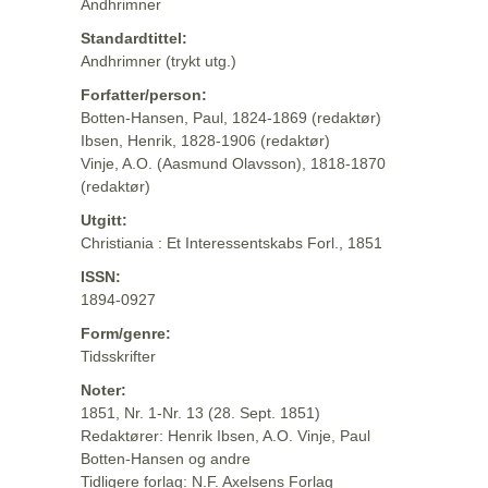
Andhrimner
Standardtittel:
Andhrimner (trykt utg.)
Forfatter/person:
Botten-Hansen, Paul, 1824-1869 (redaktør)
Ibsen, Henrik, 1828-1906 (redaktør)
Vinje, A.O. (Aasmund Olavsson), 1818-1870
(redaktør)
Utgitt:
Christiania : Et Interessentskabs Forl., 1851
ISSN:
1894-0927
Form/genre:
Tidsskrifter
Noter:
1851, Nr. 1-Nr. 13 (28. Sept. 1851)
Redaktører: Henrik Ibsen, A.O. Vinje, Paul
Botten-Hansen og andre
Tidligere forlag: N.F. Axelsens Forlag