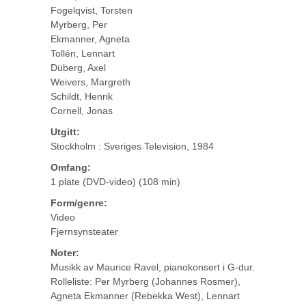
Fogelqvist, Torsten
Myrberg, Per
Ekmanner, Agneta
Tollén, Lennart
Düberg, Axel
Weivers, Margreth
Schildt, Henrik
Cornell, Jonas
Utgitt:
Stockholm : Sveriges Television, 1984
Omfang:
1 plate (DVD-video) (108 min)
Form/genre:
Video
Fjernsynsteater
Noter:
Musikk av Maurice Ravel, pianokonsert i G-dur.
Rolleliste: Per Myrberg (Johannes Rosmer),
Agneta Ekmanner (Rebekka West), Lennart