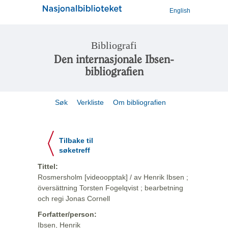
English
Bibliografi
Den internasjonale Ibsen-
bibliografien
Søk
Verkliste
Om bibliografien
Tilbake til
søketreff
Tittel:
Rosmersholm [videoopptak] / av Henrik Ibsen ;
översättning Torsten Fogelqvist ; bearbetning
och regi Jonas Cornell
Forfatter/person:
Ibsen, Henrik