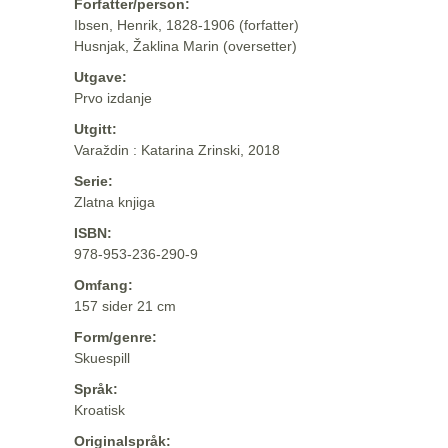
Forfatter/person:
Ibsen, Henrik, 1828-1906 (forfatter)
Husnjak, Žaklina Marin (oversetter)
Utgave:
Prvo izdanje
Utgitt:
Varaždin : Katarina Zrinski, 2018
Serie:
Zlatna knjiga
ISBN:
978-953-236-290-9
Omfang:
157 sider 21 cm
Form/genre:
Skuespill
Språk:
Kroatisk
Originalspråk: