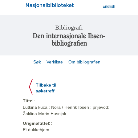
English
Bibliografi
Den internasjonale Ibsen-
bibliografien
Søk
Verkliste
Om bibliografien
Tilbake til
søketreff
Tittel:
Lutkina kuća : Nora / Henrik Ibsen ; prijevod:
Žaklina Marin Husnjak
Originaltittel::
Et dukkehjem