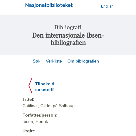
English
Bibliografi
Den internasjonale Ibsen-
bibliografien
Søk
Verkliste
Om bibliografien
Tilbake til
søketreff
Tittel:
Catilina ; Gildet på Solhaug
Forfatter/person:
Ibsen, Henrik
Utgitt: