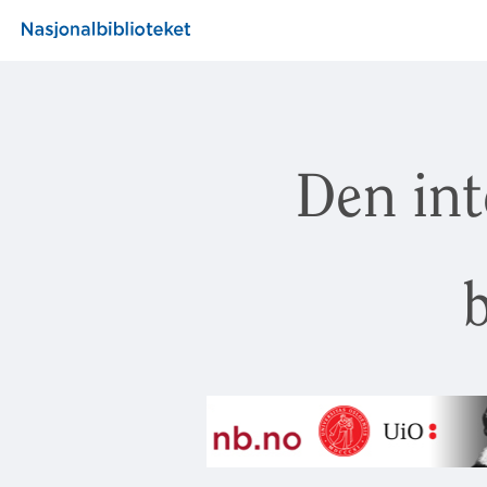
Den int
b