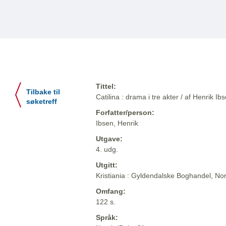
Tittel:
Tilbake til
Catilina : drama i tre akter / af Henrik Ib
søketreff
Forfatter/person:
Ibsen, Henrik
Utgave:
4. udg.
Utgitt:
Kristiania : Gyldendalske Boghandel, Nor
Omfang:
122 s.
Språk: