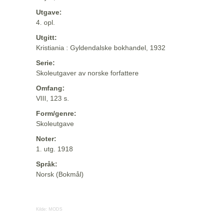
Utgave:
4. opl.
Utgitt:
Kristiania : Gyldendalske bokhandel, 1932
Serie:
Skoleutgaver av norske forfattere
Omfang:
VIII, 123 s.
Form/genre:
Skoleutgave
Noter:
1. utg. 1918
Språk:
Norsk (Bokmål)
Kilde:
MODS