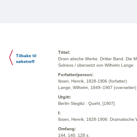
Tittel:
Tilbake til
Dram atische Werke. Dritter Band. Die M
søketreff
Solness / übersetzt von Wilhelm Lange
Forfatter/person:
Ibsen, Henrik, 1828-1906 (forfatter)
Lange, Wilhelm, 1849–1907 (oversetter)
Utgitt:
Berlin-Steglitz : Quehl, [1907]
I:
Ibsen, Henrik, 1828-1906: Dramatische We
Omfang:
144, 140, 128 s.