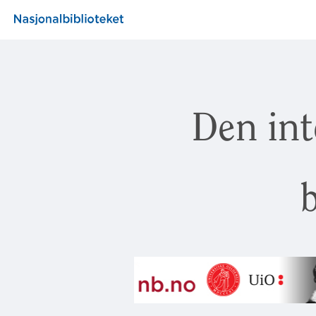
Den int
b