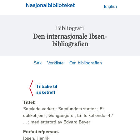
English
Bibliografi
Den internasjonale Ibsen-
bibliografien
Søk
Verkliste
Om bibliografien
Tilbake til
søketreff
Tittel:
Samlede verker : Samfundets støtter ; Et
dukkehjem ; Gengangere ; En folkefiende. 4 /
... ; med etterord av Edvard Beyer
Forfatter/person:
Ibsen, Henrik