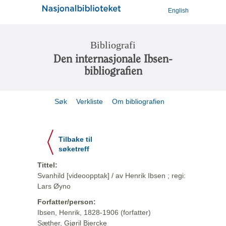
English
Bibliografi
Den internasjonale Ibsen-
bibliografien
Søk
Verkliste
Om bibliografien
Tilbake til
søketreff
Tittel:
Svanhild [videoopptak] / av Henrik Ibsen ; regi:
Lars Øyno
Forfatter/person:
Ibsen, Henrik, 1828-1906 (forfatter)
Sæther, Gjøril Bjercke