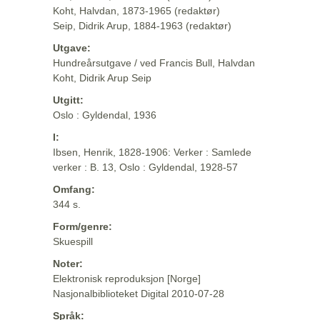
Koht, Halvdan, 1873-1965 (redaktør)
Seip, Didrik Arup, 1884-1963 (redaktør)
Utgave:
Hundreårsutgave / ved Francis Bull, Halvdan
Koht, Didrik Arup Seip
Utgitt:
Oslo : Gyldendal, 1936
I:
Ibsen, Henrik, 1828-1906: Verker : Samlede
verker : B. 13, Oslo : Gyldendal, 1928-57
Omfang:
344 s.
Form/genre:
Skuespill
Noter:
Elektronisk reproduksjon [Norge]
Nasjonalbiblioteket Digital 2010-07-28
Språk: