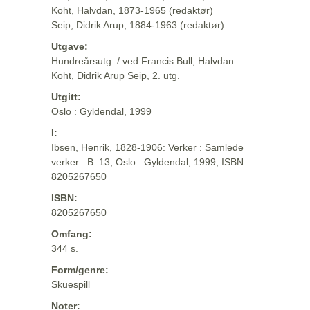
Koht, Halvdan, 1873-1965 (redaktør)
Seip, Didrik Arup, 1884-1963 (redaktør)
Utgave:
Hundreårsutg. / ved Francis Bull, Halvdan
Koht, Didrik Arup Seip, 2. utg.
Utgitt:
Oslo : Gyldendal, 1999
I:
Ibsen, Henrik, 1828-1906: Verker : Samlede
verker : B. 13, Oslo : Gyldendal, 1999, ISBN
8205267650
ISBN:
8205267650
Omfang:
344 s.
Form/genre:
Skuespill
Noter: