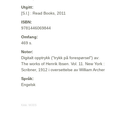
Utgitt:
[S.l.] : Read Books, 2011
ISBN:
9781446069844
Omfang:
469 s.
Noter:
Digitalt opptrykk ("trykk på forespørsel") av:
The works of Henrik Ibsen. Vol. 11. New York :
Scribner, 1912 i oversettelse av William Archer
Språk:
Engelsk
Kilde:
MODS