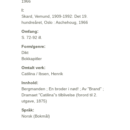
1966
I:
Skard, Vemund, 1909-1992: Det 19.
hundreåret, Oslo : Aschehoug, 1966
Omfang:
S. 72-92 ill.
Form/genre:
Dikt
Bokkapitler
Omtalt verk:
Catilina / Ibsen, Henrik
Innhold:
Bergmanden ; En broder i nød! ; Av "Brand" ;
Dramaet "Catilina"s tilblivelse (forord til 2.
utgave, 1875)
Språk:
Norsk (Bokmål)