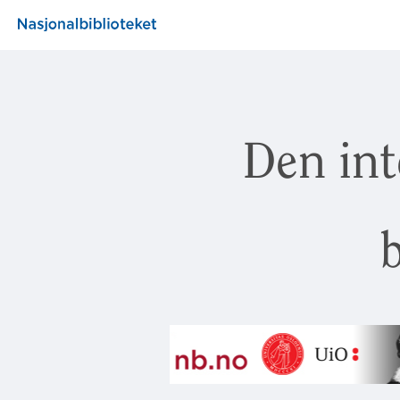
Den int
b