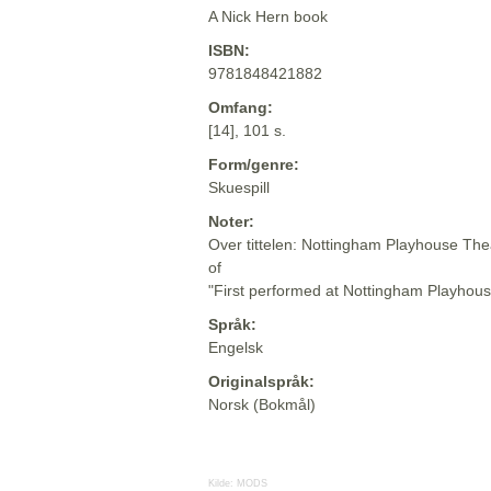
A Nick Hern book
ISBN:
9781848421882
Omfang:
[14], 101 s.
Form/genre:
Skuespill
Noter:
Over tittelen: Nottingham Playhouse Th
of
"First performed at Nottingham Playhou
Språk:
Engelsk
Originalspråk:
Norsk (Bokmål)
Kilde:
MODS