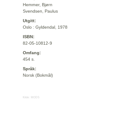
Hemmer, Bjørn
Svendsen, Paulus
Utgitt:
Oslo : Gyldendal, 1978
ISBN:
82-05-10812-9
Omfang:
454 s.
Språk:
Norsk (Bokmål)
Kilde:
MODS