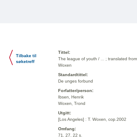
Tittel:
Tilbake til
The league of youth / ... ; translated fr
søketreff
Woxen
Standardtittel:
De unges forbund
Forfatter/person:
Ibsen, Henrik
Woxen, Trond
Utgitt:
[Los Angeles] : T. Woxen, cop.2002
Omfang:
71, 27, 22 s.