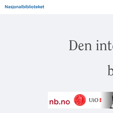
Den int
b