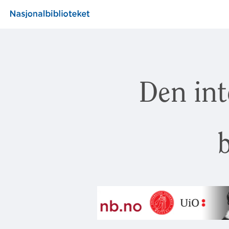
Den int
b