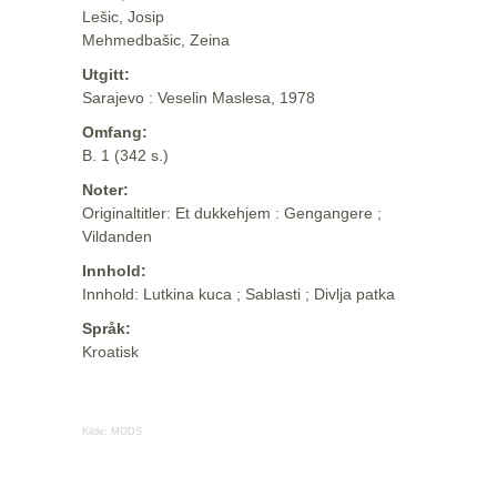
Lešic, Josip
Mehmedbašic, Zeina
Utgitt:
Sarajevo : Veselin Maslesa, 1978
Omfang:
B. 1 (342 s.)
Noter:
Originaltitler: Et dukkehjem : Gengangere ;
Vildanden
Innhold:
Innhold: Lutkina kuca ; Sablasti ; Divlja patka
Språk:
Kroatisk
Kilde:
MODS