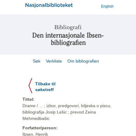
English
Bibliografi
Den internasjonale Ibsen-
bibliografien
Søk
Verkliste
Om bibliografien
Tilbake til
søketreff
Tittel:
Drame / ... ; izbor, predgovori, biljeska o piscu,
bibliografija Josip Lešic ; prevod Zeina
Mehmedbašic
Forfatter/person:
Ibsen, Henrik