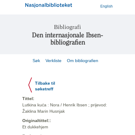
English
Bibliografi
Den internasjonale Ibsen-
bibliografien
Søk
Verkliste
Om bibliografien
Tilbake til
søketreff
Tittel:
Lutkina kuća : Nora / Henrik Ibsen ; prijevod:
Žaklina Marin Husnjak
Originaltittel::
Et dukkehjem