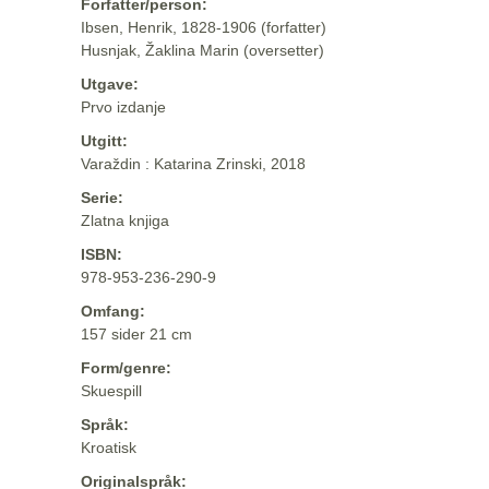
Forfatter/person:
Ibsen, Henrik, 1828-1906 (forfatter)
Husnjak, Žaklina Marin (oversetter)
Utgave:
Prvo izdanje
Utgitt:
Varaždin : Katarina Zrinski, 2018
Serie:
Zlatna knjiga
ISBN:
978-953-236-290-9
Omfang:
157 sider 21 cm
Form/genre:
Skuespill
Språk:
Kroatisk
Originalspråk: