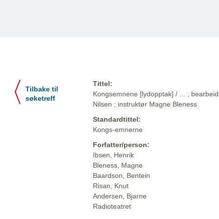
Tittel:
Tilbake til
Kongsemnene [lydopptak] / ... ; bearbei
søketreff
Nilsen ; instruktør Magne Bleness
Standardtittel:
Kongs-emnerne
Forfatter/person:
Ibsen, Henrik
Bleness, Magne
Baardson, Bentein
Risan, Knut
Andersen, Bjarne
Radioteatret