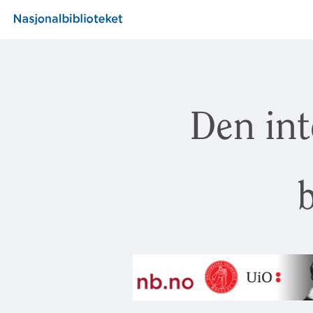
Den int
b