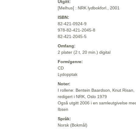
Utgitt:
[Melhus] : NRK lydbokforl., 2001
ISBN:
82-421-0924-9
978-82-421-2045-8
82-421-2045-5
Omfang:
2 plater (2 t, 20 min.) digital
Form/genre:
CD
Lydopptak
Noter:
I rollene: Bentein Baardson, Knut Risan, 
redigert i NRK, Oslo 1979
Også utgitt 2006 i en samleutgivelse med
Ibsen
Språk:
Norsk (Bokmål)