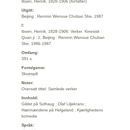
Ibsen, Henrik, 1828-1906 (forfatter)
Utgitt:
Beijing : Renmin Wenxue Chuban She, 1987
I:
Ibsen, Henrik, 1828-1906: Verker. Kinesisk :
Quan ji : 2, Beijing : Renmin Wenxue Chuban
She, 1986-1987
Omfang:
391 s.
Form/genre:
Skuespill
Noter:
Oversatt tittel: Samlede verker
Innhold:
Gildet på Solhaug ; Olaf Liljekrans ;
Hærmændene på Helgeland ; Kjærlighedens
komedie
Språk: