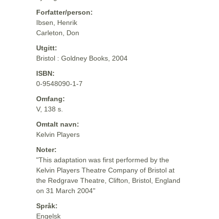
Forfatter/person:
Ibsen, Henrik
Carleton, Don
Utgitt:
Bristol : Goldney Books, 2004
ISBN:
0-9548090-1-7
Omfang:
V, 138 s.
Omtalt navn:
Kelvin Players
Noter:
"This adaptation was first performed by the
Kelvin Players Theatre Company of Bristol at
the Redgrave Theatre, Clifton, Bristol, England
on 31 March 2004"
Språk:
Engelsk