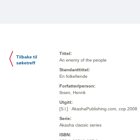
Tittel:
Tilbake til
An enemy of the people
søketreff
Standardtittel:
En folkefiende
Forfatter/person:
Ibsen, Henrik
Utgitt:
[S.l.] : AkashaPublishing.com, cop.2008
Serie:
Akasha classic series
ISBN: