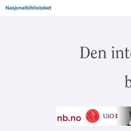
Den int
b