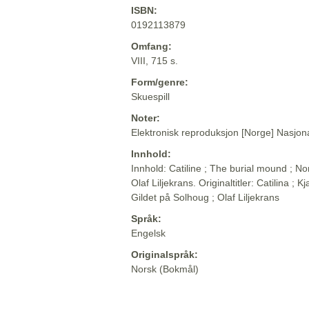
ISBN:
0192113879
Omfang:
VIII, 715 s.
Form/genre:
Skuespill
Noter:
Elektronisk reproduksjon [Norge] Nasjona
Innhold:
Innhold: Catiline ; The burial mound ; No
Olaf Liljekrans. Originaltitler: Catilina ;
Gildet på Solhoug ; Olaf Liljekrans
Språk:
Engelsk
Originalspråk:
Norsk (Bokmål)