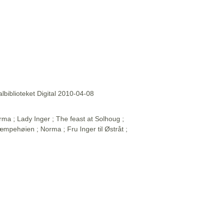
lbiblioteket Digital 2010-04-08
rma ; Lady Inger ; The feast at Solhoug ;
 Kjæmpehøien ; Norma ; Fru Inger til Østråt ;