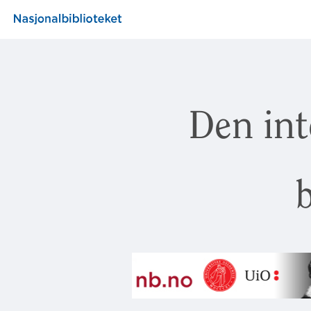
Den int
b