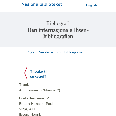
English
Bibliografi
Den internasjonale Ibsen-
bibliografien
Søk
Verkliste
Om bibliografien
Tilbake til
søketreff
Tittel:
Andhrimner : ("Manden")
Forfatter/person:
Botten-Hansen, Paul
Vinje, A.O.
Ibsen, Henrik