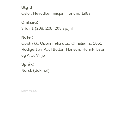
Utgitt:
Oslo : Hovedkommisjon: Tanum, 1957
Omfang:
3 b. i 1 (208, 208, 208 sp.) ill.
Noter:
Opptrykk. Opprinnelig utg.: Christiania, 1851
Redigert av Paul Botten-Hansen, Henrik Ibsen
og A.O. Vinje
Språk:
Norsk (Bokmål)
Kilde:
MODS