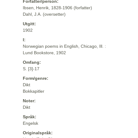
Forfatter/person:
Ibsen, Henrik, 1828-1906 (forfatter)
Dahl, J.A. (oversetter)
Utgitt:
1902
I:
Norwegian poems in English, Chicago, Ill. :
Lund Bookstore, 1902
Omfang:
S. [3]-17
Form/genre:
Dikt
Bokkapitler
Noter:
Dikt
Språk:
Engelsk
Originalspråk: