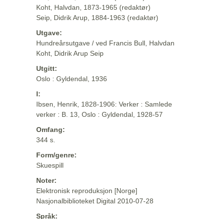
Koht, Halvdan, 1873-1965 (redaktør)
Seip, Didrik Arup, 1884-1963 (redaktør)
Utgave:
Hundreårsutgave / ved Francis Bull, Halvdan
Koht, Didrik Arup Seip
Utgitt:
Oslo : Gyldendal, 1936
I:
Ibsen, Henrik, 1828-1906: Verker : Samlede
verker : B. 13, Oslo : Gyldendal, 1928-57
Omfang:
344 s.
Form/genre:
Skuespill
Noter:
Elektronisk reproduksjon [Norge]
Nasjonalbiblioteket Digital 2010-07-28
Språk: