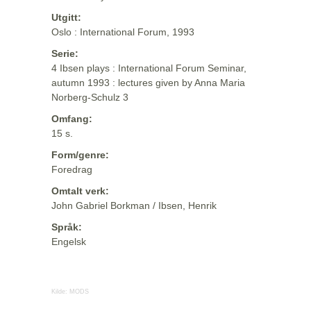
Utgitt:
Oslo : International Forum, 1993
Serie:
4 Ibsen plays : International Forum Seminar,
autumn 1993 : lectures given by Anna Maria
Norberg-Schulz 3
Omfang:
15 s.
Form/genre:
Foredrag
Omtalt verk:
John Gabriel Borkman / Ibsen, Henrik
Språk:
Engelsk
Kilde:
MODS