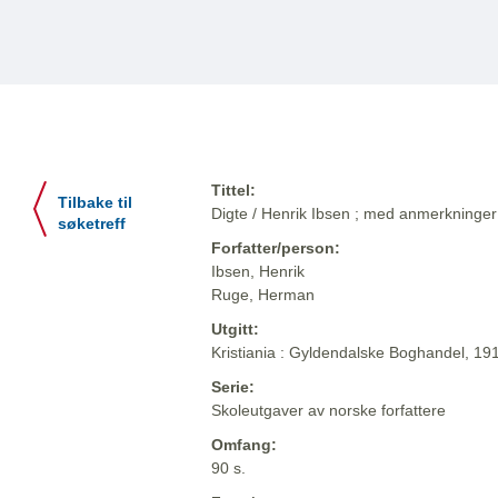
Tittel:
Tilbake til
Digte / Henrik Ibsen ; med anmerkning
søketreff
Forfatter/person:
Ibsen, Henrik
Ruge, Herman
Utgitt:
Kristiania : Gyldendalske Boghandel, 19
Serie:
Skoleutgaver av norske forfattere
Omfang:
90 s.