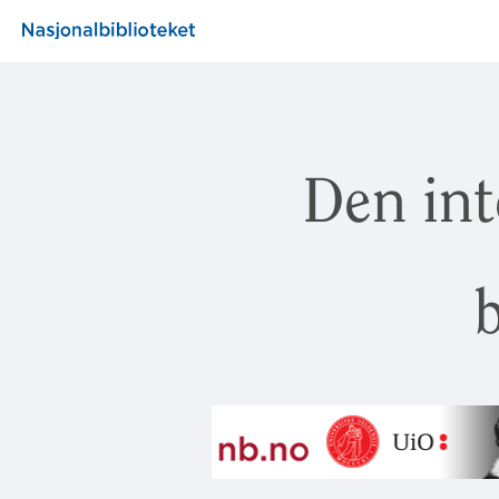
Den int
b