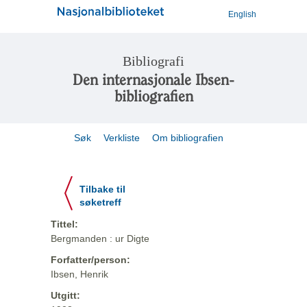
English
Bibliografi
Den internasjonale Ibsen-
bibliografien
Søk
Verkliste
Om bibliografien
Tilbake til
søketreff
Tittel:
Bergmanden : ur Digte
Forfatter/person:
Ibsen, Henrik
Utgitt: