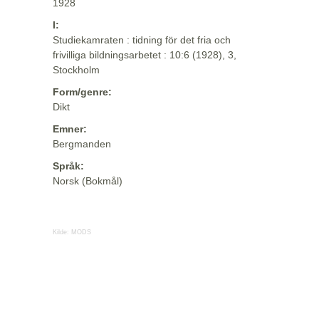
1928
I:
Studiekamraten : tidning för det fria och
frivilliga bildningsarbetet : 10:6 (1928), 3,
Stockholm
Form/genre:
Dikt
Emner:
Bergmanden
Språk:
Norsk (Bokmål)
Kilde:
MODS