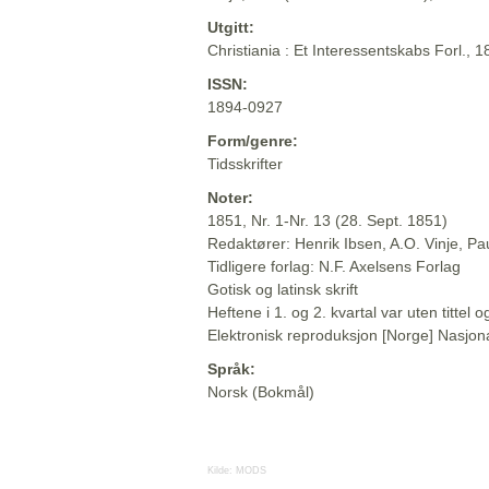
Utgitt:
Christiania : Et Interessentskabs Forl., 
ISSN:
1894-0927
Form/genre:
Tidsskrifter
Noter:
1851, Nr. 1-Nr. 13 (28. Sept. 1851)
Redaktører: Henrik Ibsen, A.O. Vinje, P
Tidligere forlag: N.F. Axelsens Forlag
Gotisk og latinsk skrift
Heftene i 1. og 2. kvartal var uten titte
Elektronisk reproduksjon [Norge] Nasjona
Språk:
Norsk (Bokmål)
Kilde:
MODS