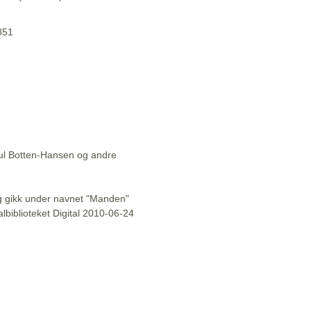
1851
aul Botten-Hansen og andre
l og gikk under navnet "Manden"
lbiblioteket Digital 2010-06-24