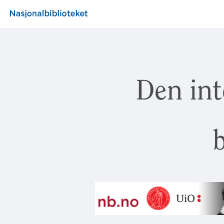
Den int
b