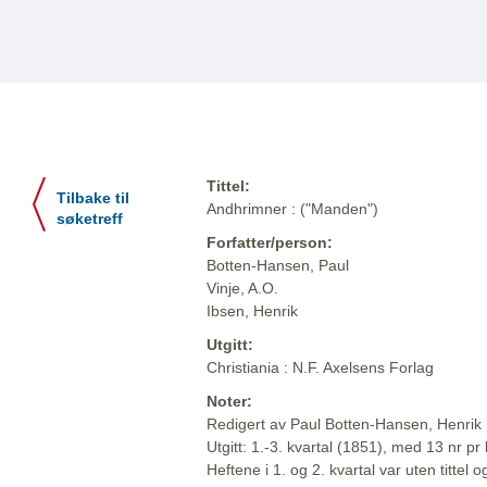
Tittel:
Tilbake til
Andhrimner : ("Manden")
søketreff
Forfatter/person:
Botten-Hansen, Paul
Vinje, A.O.
Ibsen, Henrik
Utgitt:
Christiania : N.F. Axelsens Forlag
Noter:
Redigert av Paul Botten-Hansen, Henrik 
Utgitt: 1.-3. kvartal (1851), med 13 nr pr 
Heftene i 1. og 2. kvartal var uten titte