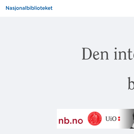
Den int
b