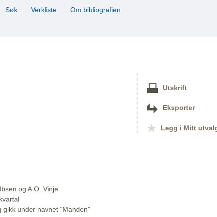
Søk
Verkliste
Om bibliografien
Utskrift
Eksporter
Legg i Mitt utval
Ibsen og A.O. Vinje
kvartal
l og gikk under navnet "Manden"