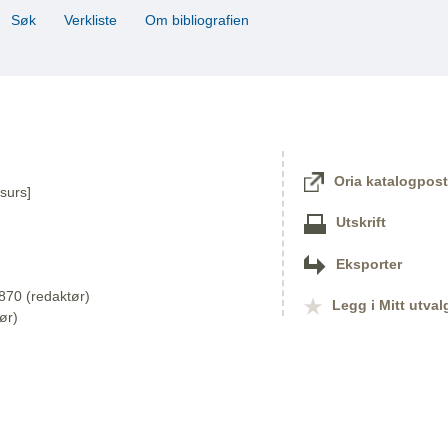
Søk
Verkliste
Om bibliografien
Oria katalogpost
surs]
Utskrift
Eksporter
870 (redaktør)
Legg i Mitt utval
ør)