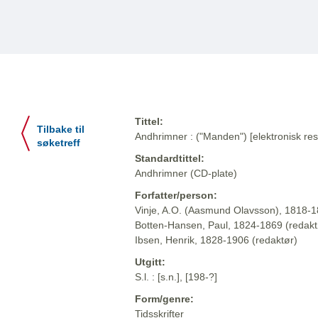
Tittel:
Tilbake til
Andhrimner : ("Manden") [elektronisk res
søketreff
Standardtittel:
Andhrimner (CD-plate)
Forfatter/person:
Vinje, A.O. (Aasmund Olavsson), 1818-1
Botten-Hansen, Paul, 1824-1869 (redakt
Ibsen, Henrik, 1828-1906 (redaktør)
Utgitt:
S.l. : [s.n.], [198-?]
Form/genre:
Tidsskrifter