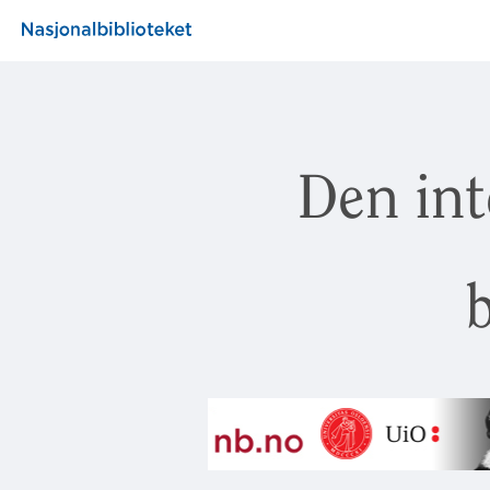
Den int
b