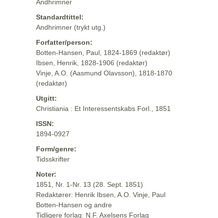
Andhrimner
Standardtittel:
Andhrimner (trykt utg.)
Forfatter/person:
Botten-Hansen, Paul, 1824-1869 (redaktør)
Ibsen, Henrik, 1828-1906 (redaktør)
Vinje, A.O. (Aasmund Olavsson), 1818-1870
(redaktør)
Utgitt:
Christiania : Et Interessentskabs Forl., 1851
ISSN:
1894-0927
Form/genre:
Tidsskrifter
Noter:
1851, Nr. 1-Nr. 13 (28. Sept. 1851)
Redaktører: Henrik Ibsen, A.O. Vinje, Paul
Botten-Hansen og andre
Tidligere forlag: N.F. Axelsens Forlag